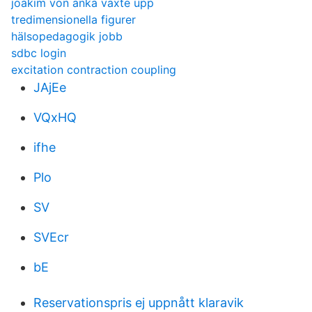
joakim von anka växte upp
tredimensionella figurer
hälsopedagogik jobb
sdbc login
excitation contraction coupling
JAjEe
VQxHQ
ifhe
Plo
SV
SVEcr
bE
Reservationspris ej uppnått klaravik