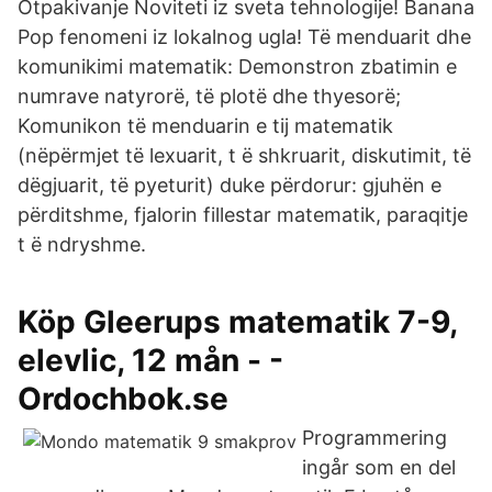
Otpakivanje Noviteti iz sveta tehnologije! Banana
Pop fenomeni iz lokalnog ugla! Të menduarit dhe
komunikimi matematik: Demonstron zbatimin e
numrave natyrorë, të plotë dhe thyesorë;
Komunikon të menduarin e tij matematik
(nëpërmjet të lexuarit, t ë shkruarit, diskutimit, të
dëgjuarit, të pyeturit) duke përdorur: gjuhën e
përditshme, fjalorin fillestar matematik, paraqitje
t ë ndryshme.
Köp Gleerups matematik 7-9,
elevlic, 12 mån - -
Ordochbok.se
Programmering
ingår som en del